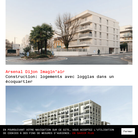
Arsenal Dijon Imagin’air
Construction: logements avec loggias dans un
écoquartier
EN POURSUIVANT VOTRE NAVIGATION SUR CE SITE, VOUS ACCEPTEZ L’UTILISATION
Fermer
DE COOKIES À DES FINS DE MESURES D’AUDIENCE.
EN SAVOIR PLUS