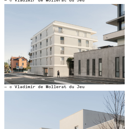
— © Vladimir de Mollerat du Jeu
— © Vladimir de Mollerat du Jeu