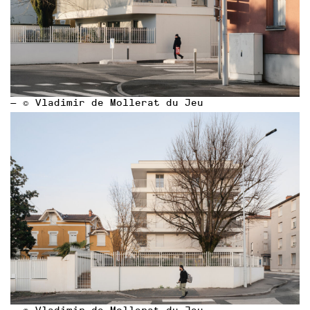
— © Vladimir de Mollerat du Jeu