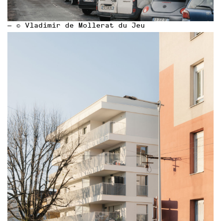
— © Vladimir de Mollerat du Jeu