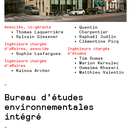
Associés, co-gérants
Quentin
Thomas Laquerrière
Charpentier
Sylvain Giessner
Raphaël Judlin
Clémentine Picq
Ingénieure chargée
d’affaires, associée
Ingénieurs chargés
Sophie Lasfargues
d’études
Tim Dumas
Ingénieurs chargés
Marion Kersulec
d’affaires
Oumaima Khazari
Kainoa Archer
Matthieu Valentin
—
Bureau d’études
environnementales
intégré
—